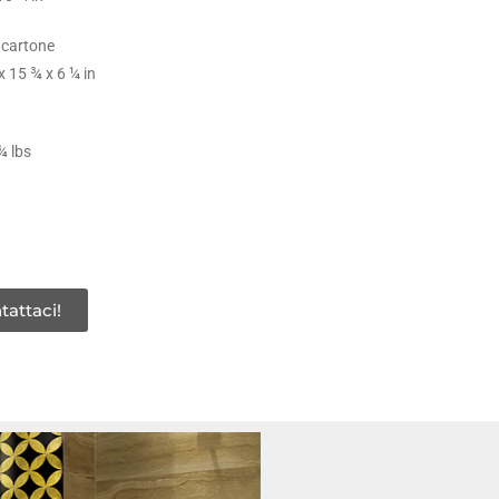
 cartone
 15 ¾ x 6 ¼ in
¾ lbs
tattaci!