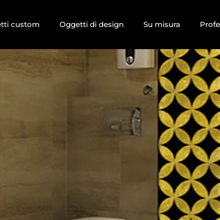
tti custom
Oggetti di design
Su misura
Profe