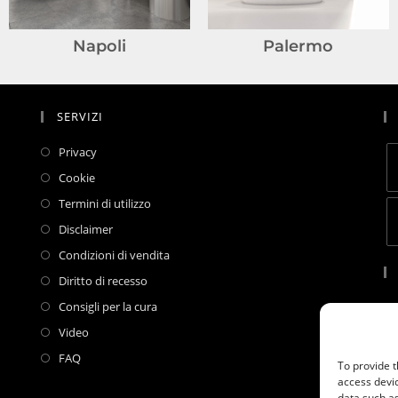
Napoli
Palermo
SERVIZI
Privacy
Cookie
Termini di utilizzo
Disclaimer
Condizioni di vendita
Diritto di recesso
Consigli per la cura
By
up
Video
po
FAQ
To provide t
te
access devic
data such as