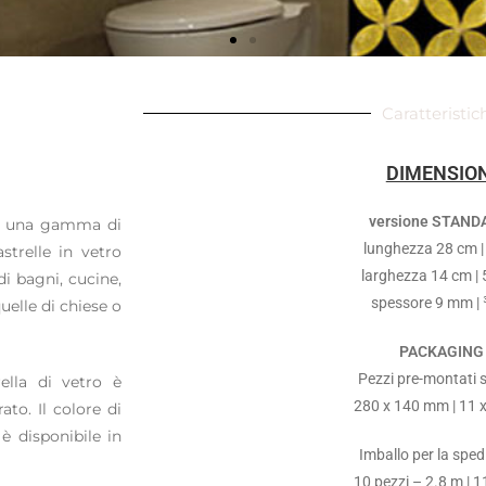
Caratteristic
DIMENSION
versione STAN
 da una gamma di
lunghezza 28 cm | 
astrelle in vetro
larghezza 14 cm | 
i bagni, cucine,
spessore 9 mm | 
uelle di chiese o
PACKAGING
Pezzi pre-montati s
ella di vetro è
280 x 140 mm | 11 x
ato. Il colore di
è disponibile in
Imballo per la sped
10 pezzi – 2.8 m | 1