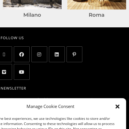
Milano
Roma
FOLLOW US
NEWSLETTER
 entering your email address, you agree to receive
Manage Cookie Consent
dates and promotion and to accept the privacy
licy, the cookie policy, the disclaimer and the
he best experiences, we use technologies like cookies to store and/or
rms of use
e information. Consenting to these technologies will allow us to process
 browsing behavior or unique IDs on this site. Not consenting or