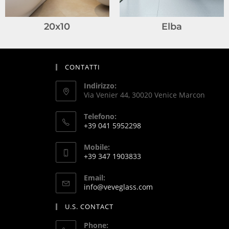
20x10
Elba
CONTATTI
Indirizzo:
Via Venier 44, 30020 Venice Marcon
Telefono:
+39 041 5952298
Mobile:
+39 347 1903833
Email:
info@veveglass.com
U.S. CONTACT
Phone: