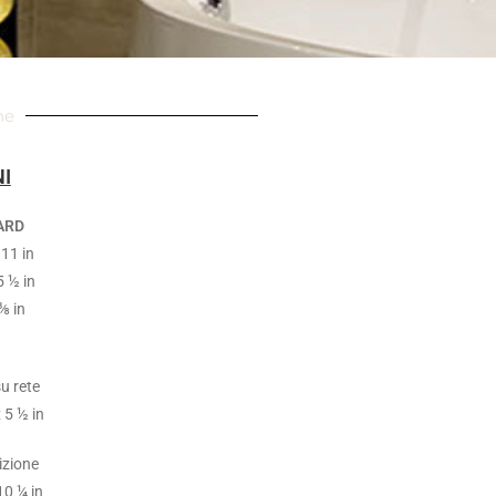
he
I
DARD
11 in
5 ½ in
⅜ in
u rete
 5 ½ in
izione
10 ¼ in