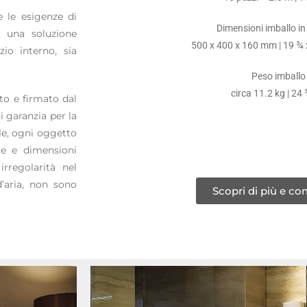
e le esigenze di
Dimensioni imballo in
, una soluzione
500 x 400 x 160 mm | 19 ¾ x
zio interno, sia
Peso imballo
circa 11.2 kg | 24 
to e firmato dal
 garanzia per la
ale, ogni oggetto
re e dimensioni
irregolarità nel
d’aria, non sono
Scopri di più e con