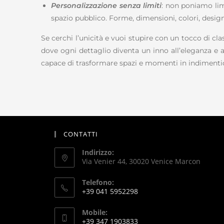
Personalizzazione senza limiti
: non poniamo lim
spazio pubblico. Forme, dimensioni, colori, design
Se cerchi l’unicità e vuoi stupire con un tocco di cl
dove ogni dettaglio diventa un inno all’eleganza e al
capace di trasformare spazi e momenti in indimentica
CONTATTI
Indirizzo:
Via Venier 44, 30020 Venice Marcon
Telefono:
+39 041 5952298
Mobile:
+39 347 1903833