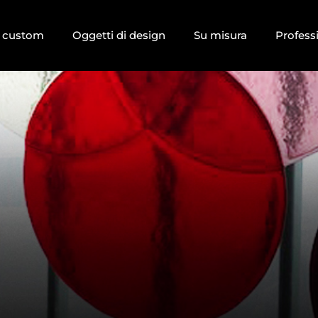
i custom
Oggetti di design
Su misura
Profess