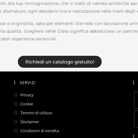
iti alla tua immaginazione, che si tratti di vetrate artistiche p
, sfumature: ogni desiderio trova realizzazione nelle mani degli 
asse e originalità, opta per elementi d’arredo con lavorazione art
la qualità. Scegliere VéVé Glass significa abbracciare un patrimon
bili esperienze sensoriali.
Richiedi un catalogo gratuito!
SERVIZI
Privacy
Cookie
Termini di utilizzo
Disclaimer
Condizioni di vendita