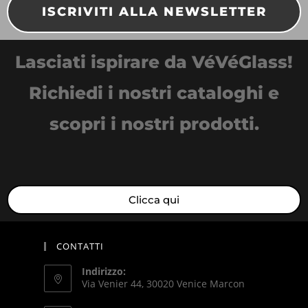
ISCRIVITI ALLA NEWSLETTER
Lasciati ispirare da VéVéGlass!
Richiedi i nostri cataloghi e
scopri i nostri prodotti.
Clicca qui
CONTATTI
Indirizzo:
Via Venier 44, 30020 Venice Marcon