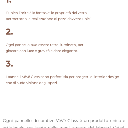
L’unico limite è la fantasia: le proprietà del vetro
permettono la realizzazione di pezzi davvero unici.
2.
Ogni pannello può essere retroilluminato, per
giocare con luce e gravità e dare eleganza.
3.
I pannelli VéVé Glass sono perfetti sia per progetti di interior design
che di suddivisione degli spazi.
Ogni pannello decorativo VéVé Glass è un prodotto unico e
artigianale, realizzato dalle mani esperte dei Maestri Vetrai.