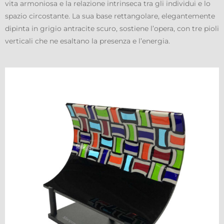
vita armoniosa e la relazione intrinseca tra gli individui e lo
spazio circostante. La sua base rettangolare, elegantemente
dipinta in grigio antracite scuro, sostiene l’opera, con tre pioli
verticali che ne esaltano la presenza e l’energia.