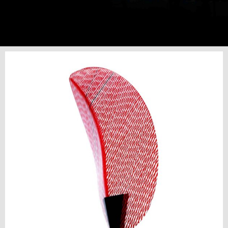
Prog
etti