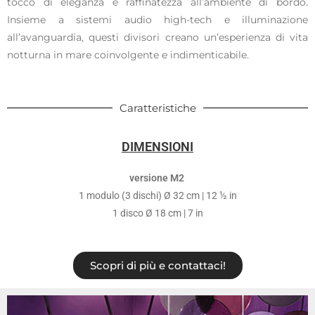
tocco di eleganza e raffinatezza all’ambiente di bordo.
Insieme a sistemi audio high-tech e illuminazione
all’avanguardia, questi divisori creano un’esperienza di vita
notturna in mare coinvolgente e indimenticabile.
Caratteristiche
DIMENSIONI
versione M2
1 modulo (3 dischi) Ø 32 cm | 12 ½ in
1 disco Ø 18 cm | 7 in
Scopri di più e contattaci!