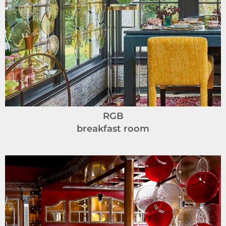
RGB
breakfast room