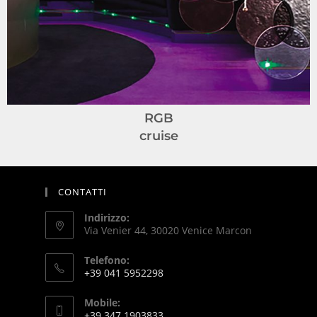
RGB
cruise
CONTATTI
Indirizzo:
Via Venier 44, 30020 Venice Marcon
Telefono:
+39 041 5952298
Mobile:
+39 347 1903833