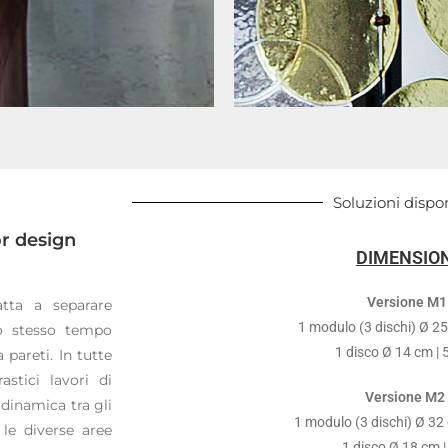
Soluzioni dispon
or design
DIMENSION
Versione M1
atta a separare
1 modulo (3 dischi) Ø 25
lo stesso tempo
1 disco Ø 14 cm | 
pareti. In tutte
astici lavori di
Versione M
 dinamica tra gli
1 modulo (3 dischi) Ø 32 
 le diverse aree
1 disco Ø 18 cm | 