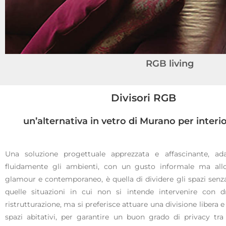
RGB living
Divisori RGB
un’alternativa in vetro di Murano per interi
Una soluzione progettuale apprezzata e affascinante, ad
fluidamente gli ambienti, con un gusto informale ma al
glamour e contemporaneo, è quella di dividere gli spazi senza 
quelle situazioni in cui non si intende intervenire con dr
ristrutturazione, ma si preferisce attuare una divisione libera e
spazi abitativi, per garantire un buon grado di privacy tra