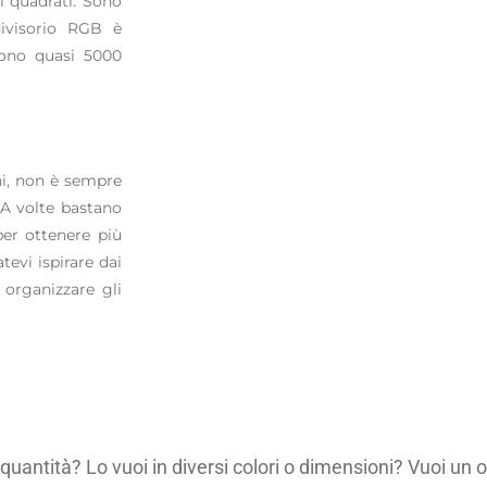
i quadrati. Sono
divisorio RGB è
frono quasi 5000
ni, non è sempre
 A volte bastano
 per ottenere più
tevi ispirare dai
 organizzare gli
quantità? Lo vuoi in diversi colori o dimensioni? Vuoi un