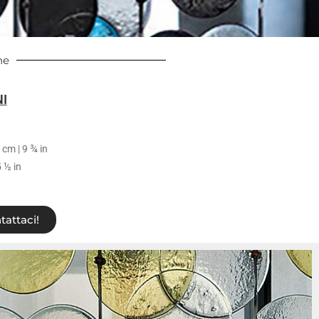
he
I
 cm | 9 ¾ in
5 ½ in
tattaci!