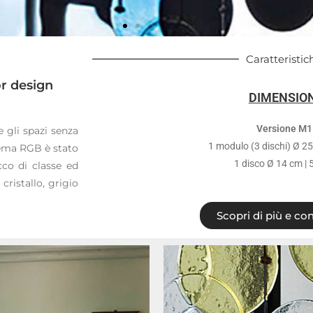
Caratteristic
or design
DIMENSION
Versione M1
e gli spazi senza
1 modulo (3 dischi) Ø 25
stema RGB è stato
1 disco Ø 14 cm | 
cco di classe ed
cristallo, grigio
Scopri di più e con