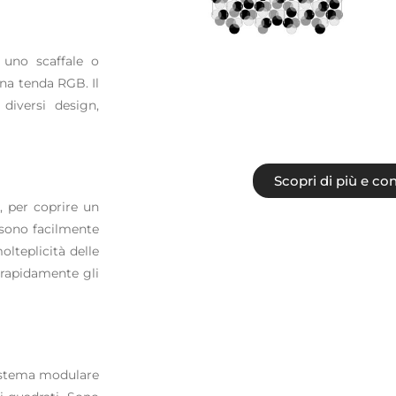
 uno scaffale o
una tenda RGB. Il
diversi design,
Scopri di più e con
, per coprire un
 sono facilmente
olteplicità delle
e rapidamente gli
sistema modulare