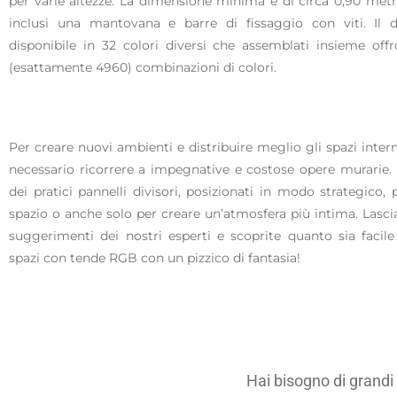
per varie altezze. La dimensione minima è di circa 0,90 metr
inclusi una mantovana e barre di fissaggio con viti. Il 
disponibile in 32 colori diversi che assemblati insieme of
(esattamente 4960) combinazioni di colori.
Per creare nuovi ambienti e distribuire meglio gli spazi inter
necessario ricorrere a impegnative e costose opere murarie.
dei pratici pannelli divisori, posizionati in modo strategico,
spazio o anche solo per creare un’atmosfera più intima. Lascia
suggerimenti dei nostri esperti e scoprite quanto sia facile
spazi con tende RGB con un pizzico di fantasia!
Hai bisogno di grandi 