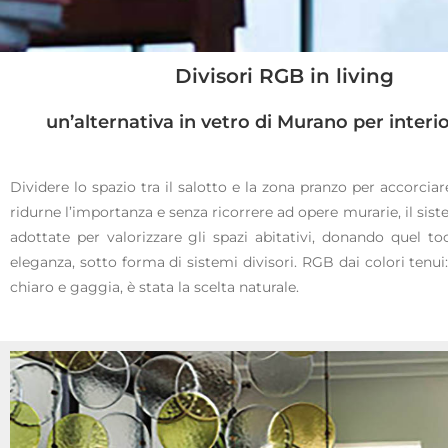
Divisori RGB in living
un’alternativa in vetro di Murano per interi
Divisori
RGB
Dividere lo spazio tra il salotto e la zona pranzo per accorciar
ridurne l’importanza e senza ricorrere ad opere murarie, il si
Divisori o tende in
adottate per valorizzare gli spazi abitativi, donando quel to
vetro di Murano
eleganza, sotto forma di sistemi divisori. RGB dai colori tenui: 
chiaro e gaggia, è stata la scelta naturale.