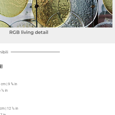
RGB living detail
ibili
I
 cm | 9 ¾ in
5 ½ in
2
cm | 12 ½ in
7 in