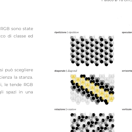
e RGB sono state
cco di classe ed
si può scegliere
cienza la stanza.
ti, le tende RGB
gli spazi in una