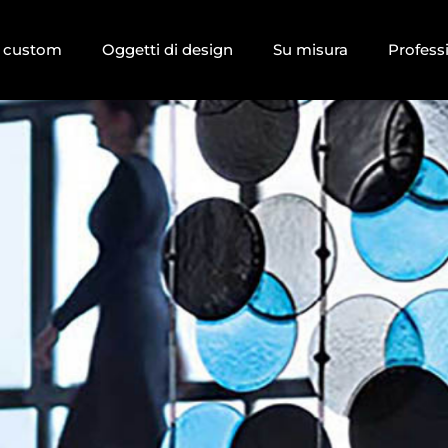
i custom
Oggetti di design
Su misura
Profess